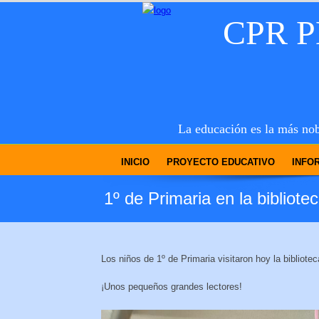
CPR 
La educación es la más nob
INICIO
PROYECTO EDUCATIVO
INFO
1º de Primaria en la bibliote
Los niños de 1º de Primaria visitaron hoy
la bibliote
¡Unos pequeños grandes lectores!