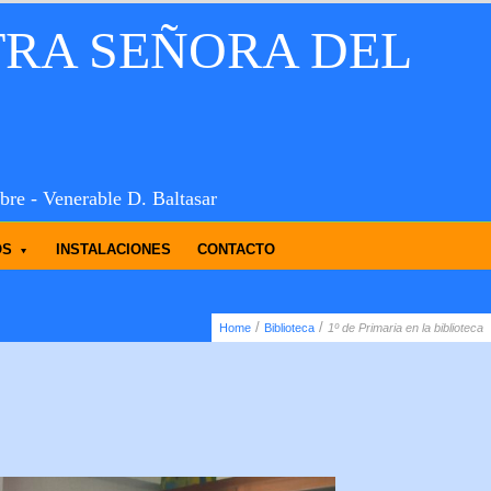
TRA SEÑORA DEL
bre - Venerable D. Baltasar
OS
INSTALACIONES
CONTACTO
/
/
Home
Biblioteca
1º de Primaria en la biblioteca