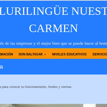
PLURILINGÜE NUES
CARMEN
le de las empresas y el mejor bien que se puede hacer al hom
RMACIÓN
DON BALTASAR
NIVELES EDUCATIVOS
SERVICI
ca
ca para conocer su funcionamiento, fondos y normas.