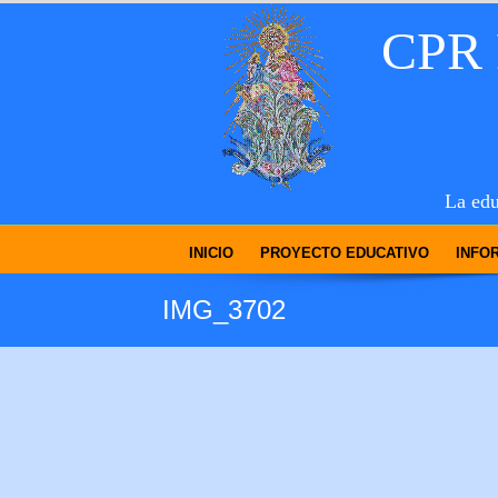
CPR
La edu
INICIO
PROYECTO EDUCATIVO
INFO
IMG_3702