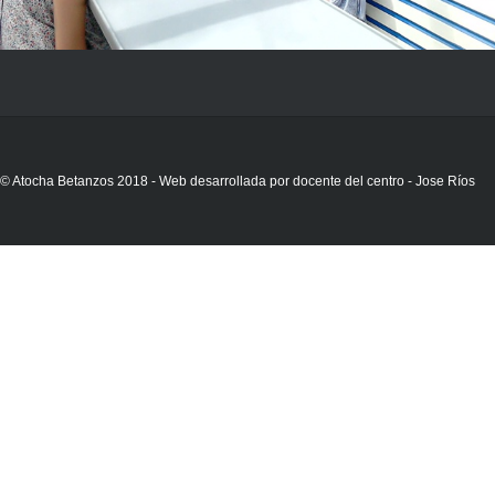
© Atocha Betanzos 2018 - Web desarrollada por docente del centro - Jose Ríos