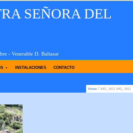
TRA SEÑORA DEL
bre - Venerable D. Baltasar
OS
INSTALACIONES
CONTACTO
/
Home
IMG_3911
IMG_3911