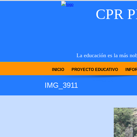
CPR 
La educación es la más nob
INICIO
PROYECTO EDUCATIVO
INFO
IMG_3911