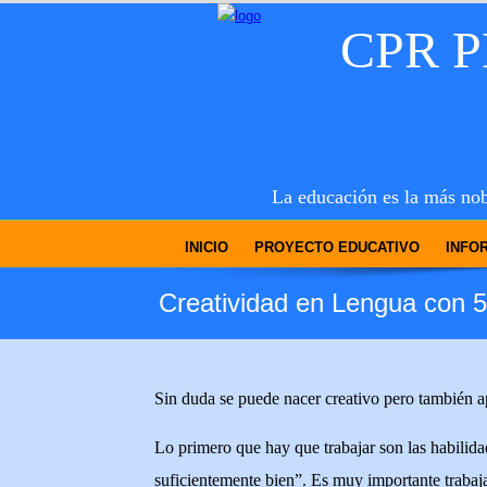
CPR 
La educación es la más nob
INICIO
PROYECTO EDUCATIVO
INFO
Creatividad en Lengua con 5
Sin duda se puede nacer creativo pero también ap
Lo primero que hay que trabajar son las habilida
suficientemente bien”. Es muy importante trabaj