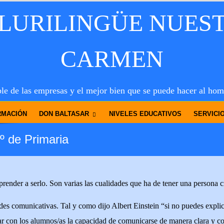
PLURILINGÜE NUES
CARMEN
le de las empresas y el mejor bien que se puede hacer al hom
RMACIÓN
DON BALTASAR
NIVELES EDUCATIVOS
SERVICI
º de Primaria
render a serlo. Son varias las cualidades que ha de tener una persona 
des comunicativas. Tal y como dijo Albert Einstein “si no puedes explic
ar con los alumnos/as la capacidad de comunicarse de manera clara y c