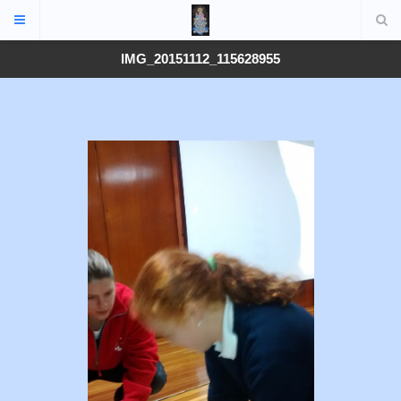
IMG_20151112_115628955