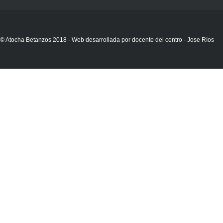
© Atocha Betanzos 2018 - Web desarrollada por docente del centro - Jose Ríos