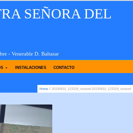
TRA SEÑORA DEL
bre - Venerable D. Baltasar
OS
INSTALACIONES
CONTACTO
/
Home
20150410_123318_resized
20150410_123318_resized