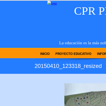
CPR 
La educación es la más nob
INICIO
PROYECTO EDUCATIVO
INFO
20150410_123318_resized