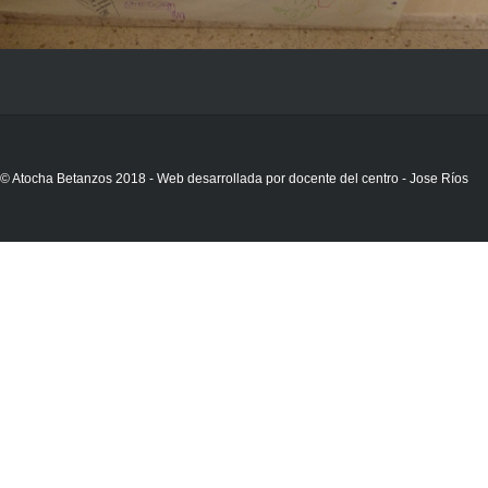
© Atocha Betanzos 2018 - Web desarrollada por docente del centro - Jose Ríos