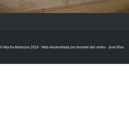
© Atocha Betanzos 2018 - Web desarrollada por docente del centro - Jose Ríos