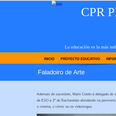
CPR 
La educación es la más nob
INICIO
PROYECTO EDUCATIVO
INFO
Faladoiro de Arte
Ademais de sacerdote, Mario Cotelo é delegado de co
de ESO e 2º de Bacharelato afondando na pervivenci
o cinema, o cómic ou os videoxogos.