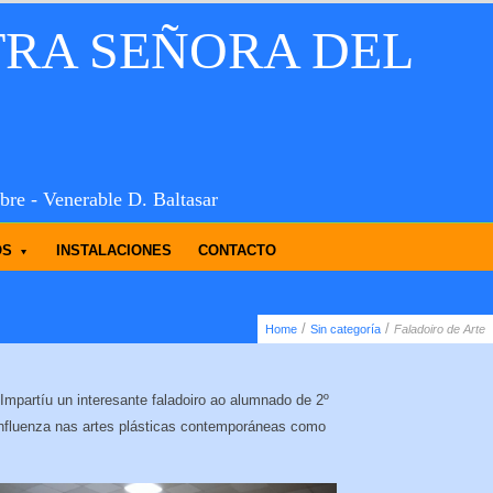
TRA SEÑORA DEL
bre - Venerable D. Baltasar
OS
INSTALACIONES
CONTACTO
/
/
Home
Sin categoría
Faladoiro de Arte
Impartíu un interesante faladoiro ao alumnado de 2º
 influenza nas artes plásticas contemporáneas como