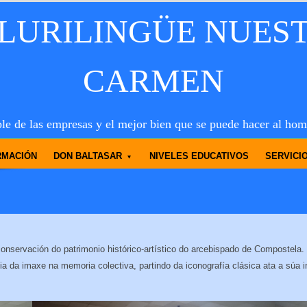
PLURILINGÜE NUES
CARMEN
le de las empresas y el mejor bien que se puede hacer al hom
RMACIÓN
DON BALTASAR
NIVELES EDUCATIVOS
SERVICI
nservación do patrimonio histórico-artístico do arcebispado de Compostela. 
a da imaxe na memoria colectiva, partindo da iconografía clásica ata a súa