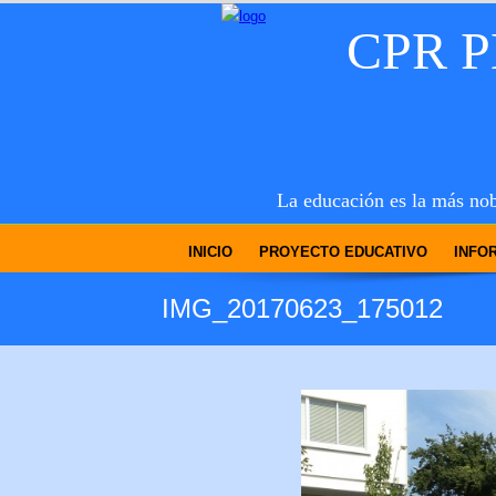
CPR 
La educación es la más nob
INICIO
PROYECTO EDUCATIVO
INFO
IMG_20170623_175012