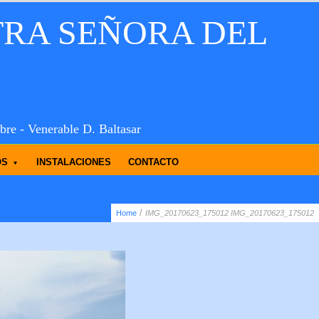
TRA SEÑORA DEL
bre - Venerable D. Baltasar
OS
INSTALACIONES
CONTACTO
/
Home
IMG_20170623_175012
IMG_20170623_175012