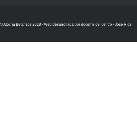
© Atocha Betanzos 2018 - Web desarrollada por docente del centro - Jose Ríos