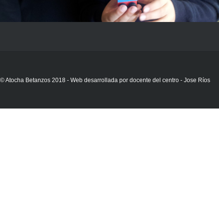
© Atocha Betanzos 2018 - Web desarrollada por docente del centro - Jose Ríos