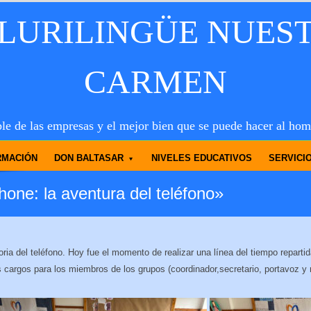
PLURILINGÜE NUES
CARMEN
le de las empresas y el mejor bien que se puede hacer al hom
RMACIÓN
DON BALTASAR
NIVELES EDUCATIVOS
SERVICI
hone: la aventura del teléfono»
ia del teléfono. Hoy fue el momento de realizar una línea del tiempo repartid
s cargos para los miembros de los grupos (coordinador,secretario, portavoz y