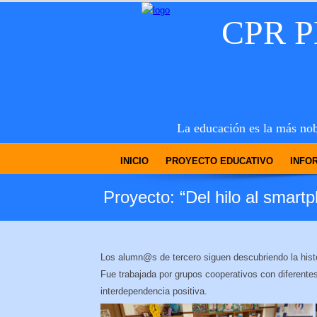
CPR 
La educación es la más nob
INICIO
PROYECTO EDUCATIVO
INFO
Proyecto: “Del hilo al smartp
Los alumn@s de tercero siguen descubriendo la histor
Fue trabajada por grupos cooperativos con diferente
interdependencia positiva.