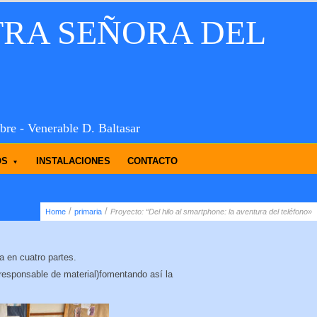
TRA SEÑORA DEL
bre - Venerable D. Baltasar
OS
INSTALACIONES
CONTACTO
/
/
Home
primaria
Proyecto: “Del hilo al smartphone: la aventura del teléfono»
a en cuatro partes.
 responsable de material)fomentando así la