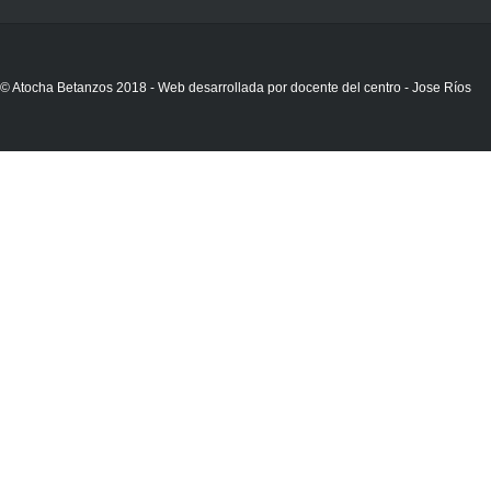
© Atocha Betanzos 2018 - Web desarrollada por docente del centro - Jose Ríos