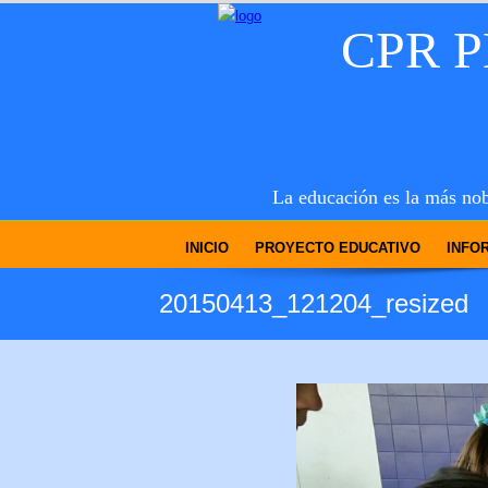
CPR 
La educación es la más nob
INICIO
PROYECTO EDUCATIVO
INFO
20150413_121204_resized