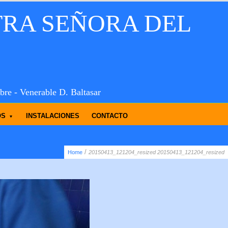
TRA SEÑORA DEL
bre - Venerable D. Baltasar
OS
INSTALACIONES
CONTACTO
/
Home
20150413_121204_resized
20150413_121204_resized