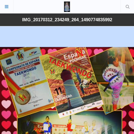
IMG_20170312_234249_264_1490774835992