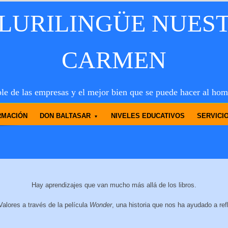
PLURILINGÜE NUES
CARMEN
le de las empresas y el mejor bien que se puede hacer al hom
RMACIÓN
DON BALTASAR
NIVELES EDUCATIVOS
SERVICI
Hay aprendizajes que van mucho más allá de los libros.
alores a través de la película
Wonder
, una historia que nos ha ayudado a refl