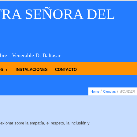
TRA SEÑORA DEL
bre - Venerable D. Baltasar
OS
INSTALACIONES
CONTACTO
/
/
Home
Ciencias
WONDER
exionar sobre la empatía, el respeto, la inclusión y