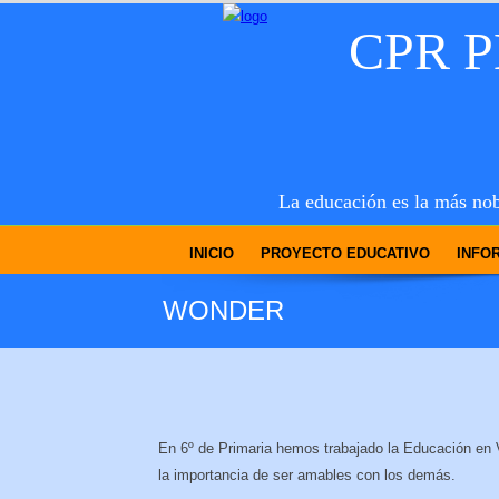
CPR 
La educación es la más nob
INICIO
PROYECTO EDUCATIVO
INFO
WONDER
En 6º de Primaria hemos trabajado la Educación en V
la importancia de ser amables con los demás.