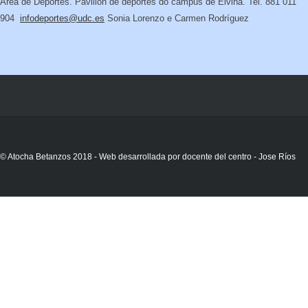
Área de Deportes. Pavillón de deportes do campus de Elviña. Tel. 881 011
904
infodeportes@udc.es
Sonia Lorenzo e Carmen Rodríguez
© Atocha Betanzos 2018 - Web desarrollada por docente del centro - Jose Ríos