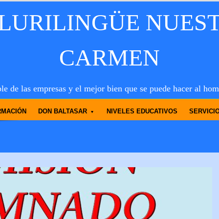
PLURILINGÜE NUES
CARMEN
le de las empresas y el mejor bien que se puede hacer al hom
RMACIÓN
DON BALTASAR
NIVELES EDUCATIVOS
SERVICI