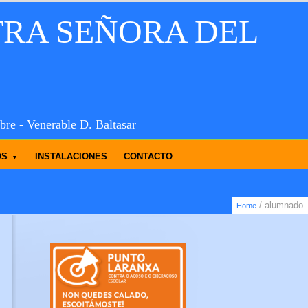
TRA SEÑORA DEL
bre - Venerable D. Baltasar
OS
INSTALACIONES
CONTACTO
/ alumnado
Home