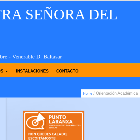
TRA SEÑORA DEL
bre - Venerable D. Baltasar
OS
INSTALACIONES
CONTACTO
/ Orientación Académica
Home