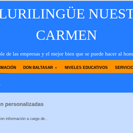
PLURILINGÜE NUES
CARMEN
le de las empresas y el mejor bien que se puede hacer al hom
RMACIÓN
DON BALTASAR
NIVELES EDUCATIVOS
SERVICI
a
ón personalizadas
ron información a cargo de…