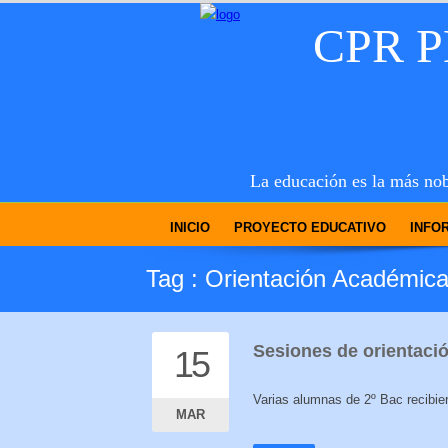
CPR 
La educación es la más nob
INICIO
PROYECTO EDUCATIVO
INFO
Tag : Orientación Académic
Sesiones de orientaci
15
15
Varias alumnas de 2º Bac recibie
MAR
MAR