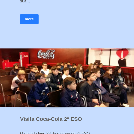
súa…
more
Visita Coca-Cola 2º ESO
O pasado luns 28 de o grupo de 2º ESO…